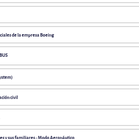
rciales de la empresa Boeing
RBUS
System)
ción civil
a
tes y sus familiares - Modo Aeronáutico