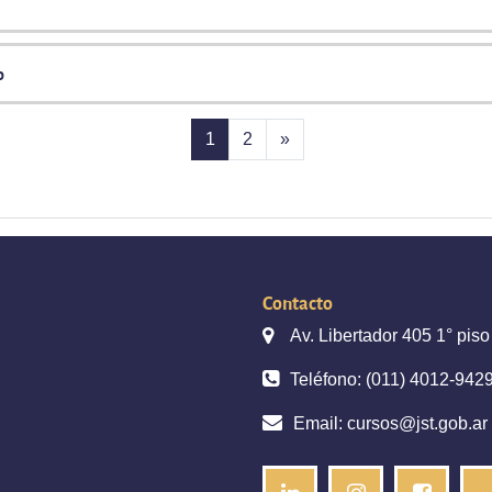
o
(actual)
Página siguiente
1
2
»
Contacto
Av. Libertador 405 1° pis
Teléfono: (011) 4012-9429 
Email:
cursos@jst.gob.ar