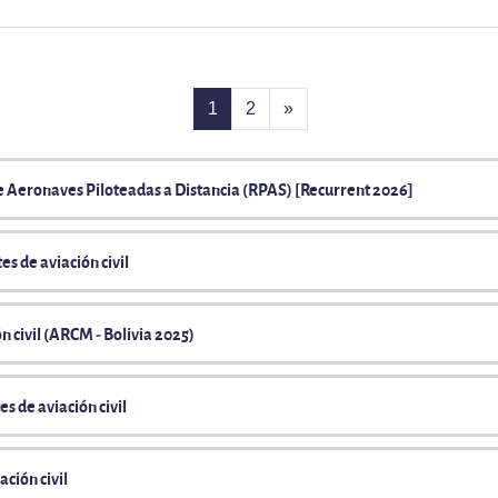
(actual)
Página siguiente
1
2
»
de Aeronaves Piloteadas a Distancia (RPAS) [Recurrent 2026]
s de aviación civil
n civil (ARCM - Bolivia 2025)
s de aviación civil
ción civil