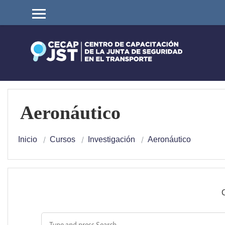
Salta al contenido principal
Panel lateral
Aeronáutico
Inicio
Cursos
Investigación
Aeronáutico
C